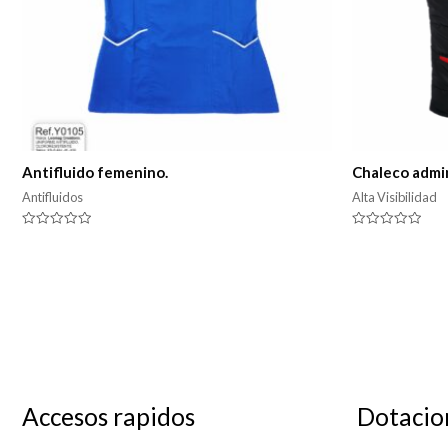
Antifluido femenino.
Chaleco admin
Antifluidos
Alta Visibilidad
Valorado
Valorado
en
en
0
0
de
de
5
5
Accesos rapidos
Dotacio