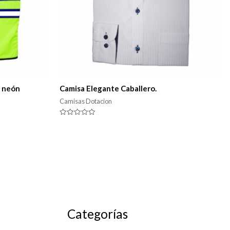
e neón
Camisa Elegante Caballero.
Camisas Dotacion
Valorado
en
0
de
5
Categorías