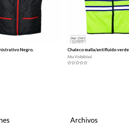
istrativo Negro.
Chaleco malla/antifluido verd
Alta Visibilidad
Valorado
en
0
de
5
nes
Archivos