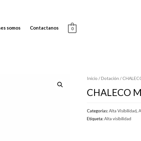
es somos
Contactanos
0
Inicio
/
Dotación
/ CHALEC
CHALECO M
Categorías:
Alta Visibilidad
,
A
Etiqueta:
Alta visibilidad