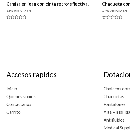
Camisa en jean con cinta retroreflectiva.
Chaqueta con 
Alta Visibilidad
Alta Visibilidad
Valorado
Valorado
en
en
0
0
de
de
5
5
Accesos rapidos
Dotacio
Inicio
Chalecos dot
Quienes somos
Chaquetas
Contactanos
Pantalones
Carrito
Alta Visibilid
Antifluidos
Medical Suppl