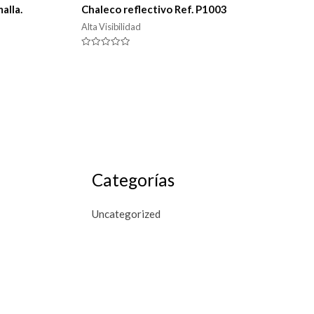
alla.
Chaleco reflectivo Ref. P1003
Alta Visibilidad
Valorado
en
0
de
5
Categorías
Uncategorized