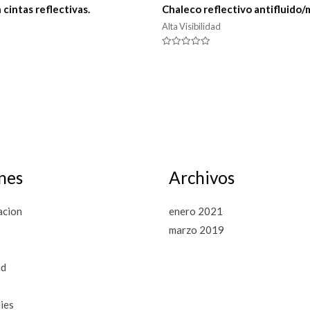
cintas reflectivas.
Chaleco reflectivo antifluido/m
Alta Visibilidad
Valorado
en
0
de
5
nes
Archivos
acion
enero 2021
marzo 2019
ad
ies