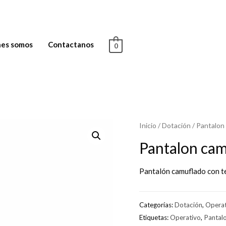
es somos
Contactanos
0
Inicio
/
Dotación
/ Pantalon 
Pantalon cam
Pantalón camuflado con te
Categorías:
Dotación
,
Operat
Etiquetas:
Operativo
,
Pantal